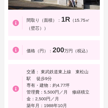
1R
間取り（面積）：
（15.75㎡
（壁芯））
200
価格（円）：
万円（税込）
交通： 東武鉄道東上線 東松山
駅 徒歩9分
専有・建物：約4.77坪
管理費：5,500円／月 修繕積立
金：2,500円／月
築年月：1988年10月